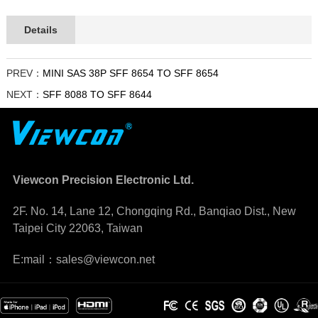
Details
PREV：
MINI SAS 38P SFF 8654 TO SFF 8654
NEXT：
SFF 8088 TO SFF 8644
Viewcon Precision Electronic Ltd.
2F. No. 14, Lane 12, Chongqing Rd., Banqiao Dist., New
Taipei City 22063, Taiwan
E:mail：sales@viewcon.net